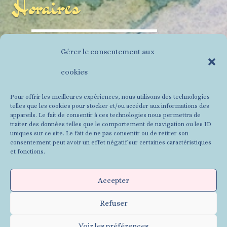
Horaires
Du lundi au vendredi
Gérer le consentement aux
9 h – 12 h
cookies
14 h- 18 h
Pour offrir les meilleures expériences, nous utilisons des technologies
telles que les cookies pour stocker et/ou accéder aux informations des
Informations
appareils. Le fait de consentir à ces technologies nous permettra de
traiter des données telles que le comportement de navigation ou les ID
uniques sur ce site. Le fait de ne pas consentir ou de retirer son
consentement peut avoir un effet négatif sur certaines caractéristiques
et fonctions.
Contact
Accepter
Mentions Légales
CGU
Refuser
@2023
Voir les préférences