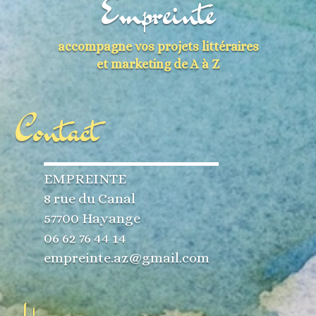
Empreinte
accompagne vos projets littéraires
et marketing de A à Z
Contact
EMPREINTE
8 rue du Canal
57700 Hayange
06 62 76 44 14
empreinte.az@gmail.com